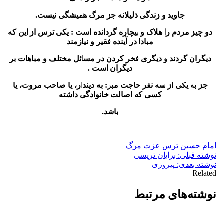
جاويد و زندگى ذليلانه جز مرگ هميشگى نيست
.
دو چیز مردم را هلاک و بیچاره گردانده است : یکی ترس از این که
مبادا در آینده فقیر و نیازمند
دیگران گردند و دیگری فخر کردن در مسائل مختلف و مباهات بر
دیگران است .
جز به یکى از سه نفر حاجت مبر: به دیندار، یا صاحب مروت، یا
کسى که اصالت خانوادگ
ى داشته
باشد
.
امام حسین
ترس
عزت
مرگ
راهبری
نوشته قبلی: برایان تریسی
نوشته بعدی: پیروزی
نوشته
Related
نوشته‌های مرتبط