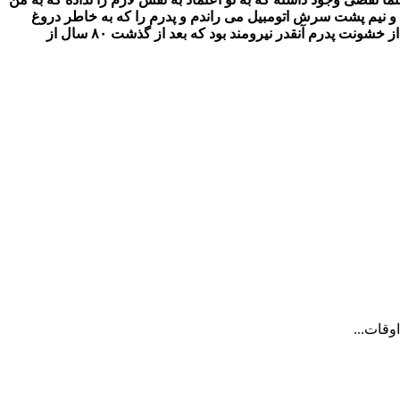
ﺖ ﻭ ﻧﯿﻢ ﭘﺸﺖ ﺳﺮﺵ ﺍﺗﻮمبیل ﻣﯽ ﺭﺍﻧﺪﻡ ﻭ ﭘﺪﺭﻡ ﺭﺍ ﮐﻪ ﺑﻪ ﺧﺎﻃﺮ ﺩﺭﻭﻍ
ﺍﺣﻤﻘﺎﻧﻪ ﺍﯼ ﮐﻪ ﮔﻔﺘﻪ ﺑﻮﺩﻡ ﻏﺮﻕ ﺩﺭ ﻧﺎﺭﺍﺣﺘﯽ ﻭ ﺍﻧﺪﻭﻩ ﺑﻮﺩ, ﻧﮕﺎﻩ ﻣﯽ ﮐﺮﺩﻡ ! ﻫﻤﺎﻥ ﺟﺎ ﺑﻮﺩ ﮐﻪ ﺗﺼﻤﯿﻢ ﮔﺮﻓﺘﻢ ﺩﯾﮕﺮ ﻫﺮﮔﺰ ﺩﺭﻭﻍ ﻧﮕﻮﯾﻢ, ﺍﯾﻦ ﻋﻤﻞ ﻋﺎﺭﯼ ﺍﺯ ﺧﺸﻮﻧﺖ ﭘﺪﺭﻡ ﺁﻧﻘﺪﺭ ﻧﯿﺮﻭﻣﻨﺪ ﺑﻮﺩ ﮐﻪ ﺑﻌﺪ ﺍﺯ ﮔﺬﺷﺖ ۸۰ ﺳﺎﻝ ﺍﺯ