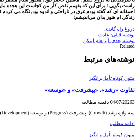
ﺭﺍﺳﺖ ﺑﮕﻮﯾﯽ ! ﺑﺮﺍﯼ ﺍﯾﻦ ﮐﻪ ﺑﻔﻬﻤﻢ ﻧﻘﺺ ﮐﺎﺭ ﻣﻦ ﮐﺠﺎﺳﺖ ﺍﯾﻦ ﻫﺠﺪﻩ ﻣﺎﯾﻞ 
ﺯﻧﺪﮔﯽ ﺍﻡ ﻫﻨﻮﺯ ﺑﺪﺍﻥ ﻣﯽﺍﻧﺪﯾﺸﻢ!
دروغ
راه
گاندی
راهبری
نوشته قبلی: عادت
نوشته بعدی: آبراهام لینکن
نوشته
Related
نوشته‌های مرتبط
متون کوتاه تأمل‌برانگیز
تفاوت «رشد»، «پیشرفت» و «توسعه»
3 دقیقه مطالعه
04/07/2026
سه واژه رشد (Growth)، پیشرفت (Progress) و توسعه (Development) در سه معنای مختلفی به کار برده می‌شوند و حال اینکه ما در بسیاری اوقات...
ادامه مطلب
متون کوتاه تأمل‌برانگیز