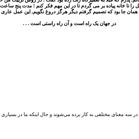
ﺭﺍ ﺗﺎ ﺧﺎﻧﻪ ﭘﯿﺎﺩﻩ ﺑﺮ ﻣﯽ ﮔﺮﺩﻡ ﺗﺎ ﺩﺭ ﺍﯾﻦ ﻣﻬﻢ ﻓﮑﺮ ﮐﻨﻢ ! ﻣﺪﺕ ﭘﻨﺞ ﺳﺎﻋ
ﺩﺭ ﺟﻬﺎﻥ ﯾﮏ ﺭﺍﻩ ﺍﺳﺖ ﻭ آﻥ ﺭﺍﻩ ﺭﺍستی است . . .