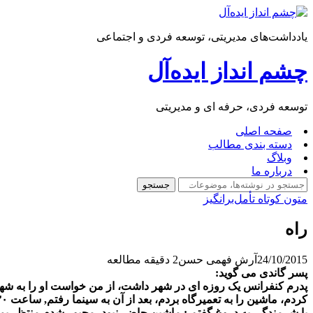
یادداشت‌های مدیریتی، توسعه فردی و اجتماعی
چشم انداز ایده‌آل
توسعه فردی، حرفه ای و مدیریتی
صفحه اصلی
دسته بندی مطالب
وبلاگ
درباره ما
جستجو
جستجو
متون کوتاه تأمل‌برانگیز
راه
24/10/2015
آرش فهمی حسن
2 دقیقه مطالعه
ﭘﺴﺮ ﮔﺎﻧﺪﯼ ﻣﯽ ﮔﻮﯾﺪ:
ﮐﺮﺩﻡ، ﻣﺎﺷﯿﻦ ﺭﺍ ﺑﻪ ﺗﻌﻤﯿﺮﮔﺎﻩ ﺑﺮﺩﻡ، ﺑﻌﺪ ﺍﺯ ﺁﻥ ﺑﻪ ﺳﯿﻨﻤﺎ ﺭﻓﺘﻢ, ﺳﺎﻋﺖ ۰۵:۳۰ ﯾﺎﺩﻡ ﺁﻣﺪ ﮐﻪ ﺑﺎﯾﺪ ﺩﻧﺒﺎﻝ ﭘﺪﺭ ﺑﺮﻭﻡ ! ﻭﻗﺘﯽ ﺭﺳﯿﺪﻡ ﺳﺎﻋﺖ ۰۶:۰۰ ﺷﺪﻩ ﺑﻮﺩ ! ﭘﺪﺭ ﺑﺎ ﻧﮕﺮﺍﻧﯽ ﭘﺮﺳﯿﺪ : ﭼﺮﺍ ﺩﯾﺮ ﮐﺮﺩﯼ ؟!
ﺑﺎ ﺷﺮﻣﻨﺪﮔﯽ ﺑﻪ ﺩﺭﻭﻍ ﮔﻔﺘﻢ : ﻣﺎﺷﯿﻦ ﺣﺎﺿﺮ ﻧﺒﻮﺩ، ﻣﺠﺒﻮﺭ ﺷﺪﻡ ﻣﻨﺘﻈﺮ ﺑﻤﺎﻧ