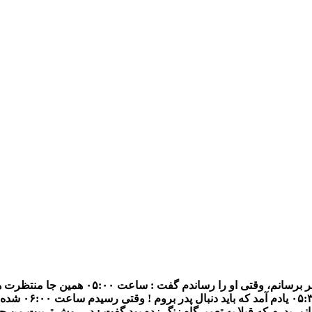
ﭘﺪﺭﻡ ﮐﻨﻔﺮﺍﻧﺲ ﯾﮏ ﺭﻭﺯﻩ ﺍﯼ ﺩﺭ ﺷﻬﺮ ﺩﺍﺷﺖ، ﺍﺯ ﻣ
ﻢ, ﭘﺪﺭﻡ ﮐﻪ ﻗﺒﻼ ﺑﻪ ﺗﻌﻤﯿﺮﮔﺎﻩ ﺯﻧﮓ ﺯﺩﻩ ﺑﻮﺩ ﮔﻔﺖ : ﺩﺭ ﺭﻭﺵ ﺗﺮﺑﯿﺖ ﻣﻦ ﺣﺘﻤ