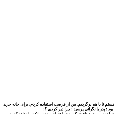
ﻦ ﺧﻮﺍﺳﺖ ﺍﻭ ﺭﺍ ﺑﻪ ﺷﻬﺮ ﺑﺮﺳﺎﻧﻢ، ﻭﻗﺘﯽ ﺍﻭ ﺭﺍ ﺭﺳﺎﻧﺪﻡ ﮔﻔﺖ : ﺳﺎﻋﺖ ۰۵:۰۰ ﻫﻤﯿﻦ ﺟﺎ ﻣﻨﺘﻈﺮﺕ ﻫﺴﺘﻢ ﺗﺎ ﺑﺎ ﻫﻢ ﺑﺮﮔﺮﺩﯾﻢ, ﻣﻦ ﺍﺯ ﻓﺮﺻﺖ ﺍﺳﺘﻔﺎﺩﻩ ﮐﺮﺩﻡ، ﺑﺮﺍﯼ ﺧﺎﻧﻪ ﺧﺮﯾﺪ
ﺎ ﻧﻘﺼﯽ ﻭﺟﻮﺩ ﺩﺍﺷﺘﻪ ﮐﻪ ﺑﻪ ﺗﻮ ﺍﻋﺘﻤﺎﺩ ﺑﻪ ﻧﻔﺲ ﻻﺯﻡ ﺭﺍ ﻧﺪﺍﺩﻩ ﮐﻪ ﺑﻪ ﻣﻦ