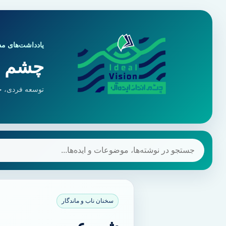
یادداشت‌های مد
چشم ان
توسعه فردی، ح
جستجو
سخنان ناب و ماندگار