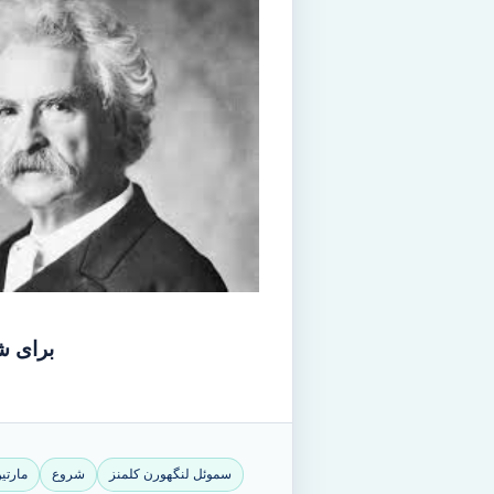
برای ش
سموئل لنگهورن کلمنز
شروع
مارتی